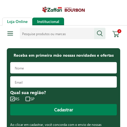
Loja Online
Institucional
Pesquise produtos ou marcas
0
Receba em primeira mão nossas novidades e ofertas
Qual sua região?
RS
SP
Cadastrar
Ao clicar em cadastrar, você concorda com o envio de nossas