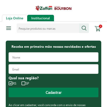
Loja Online
Institucional
Pesquise produtos ou marcas
0
Receba em primeira mão nossas novidades e ofertas
Qual sua região?
RS
SP
Cadastrar
Ao clicar em cadastrar, você concorda com o envio de nossas