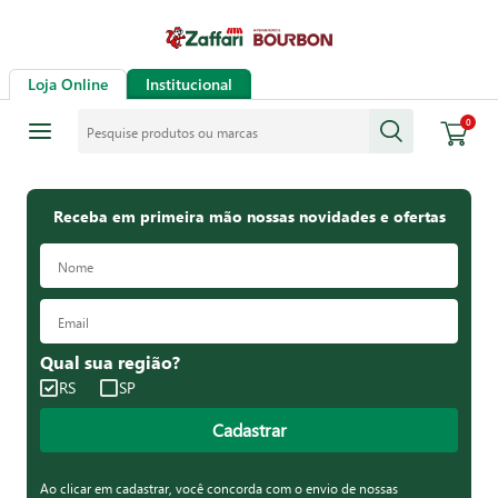
Loja Online
Institucional
Pesquise produtos ou marcas
0
Receba em primeira mão nossas novidades e ofertas
Qual sua região?
RS
SP
Cadastrar
Ao clicar em cadastrar, você concorda com o envio de nossas