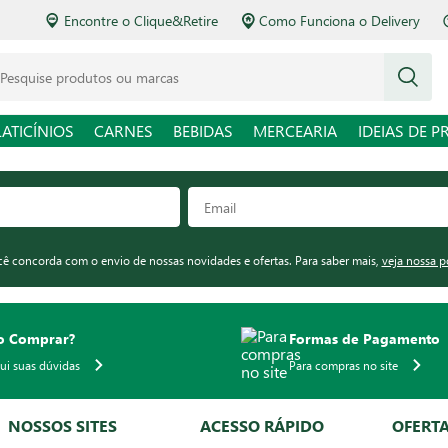
Encontre o Clique&Retire
Como Funciona o Delivery
squise produtos ou marcas
LATICÍNIOS
CARNES
BEBIDAS
MERCEARIA
IDEIAS DE P
ocê concorda com o envio de nossas novidades e ofertas. Para saber mais,
veja nossa p
 Comprar?
Formas de Pagamento
qui suas dúvidas
Para compras no site
NOSSOS SITES
ACESSO RÁPIDO
OFERT