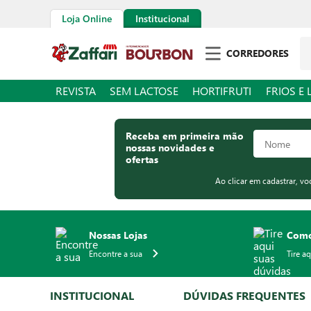
Loja Online
Institucional
Pe
CORREDORES
REVISTA
SEM LACTOSE
HORTIFRUTI
FRIOS E 
Receba em primeira mão
nossas novidades e
ofertas
Ao clicar em cadastrar, v
Nossas Lojas
Como
Encontre a sua
Tire a
INSTITUCIONAL
DÚVIDAS FREQUENTES