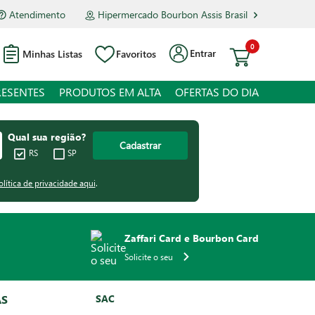
Atendimento
Hipermercado Bourbon Assis Brasil
0
Entrar
Minhas Listas
Favoritos
RESENTES
PRODUTOS EM ALTA
OFERTAS DO DIA
Qual sua região?
Cadastrar
RS
SP
olítica de privacidade aqui
.
Zaffari Card e Bourbon Card
Solicite o seu
AS
SAC