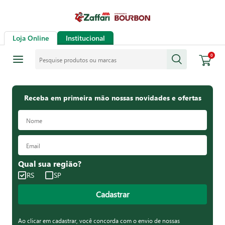
Loja Online
Institucional
Pesquise produtos ou marcas
0
Receba em primeira mão nossas novidades e ofertas
Qual sua região?
RS
SP
Cadastrar
Ao clicar em cadastrar, você concorda com o envio de nossas