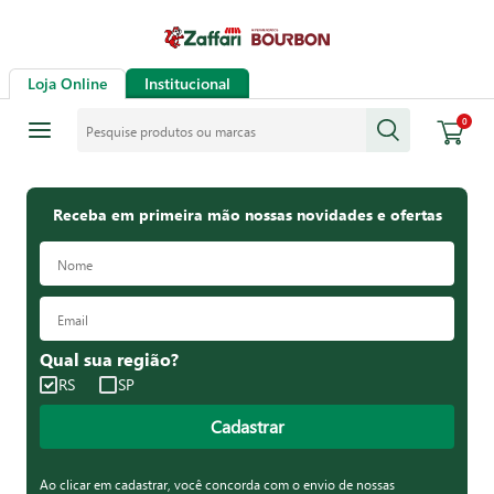
Loja Online
Institucional
Pesquise produtos ou marcas
0
Receba em primeira mão nossas novidades e ofertas
Qual sua região?
RS
SP
Cadastrar
Ao clicar em cadastrar, você concorda com o envio de nossas