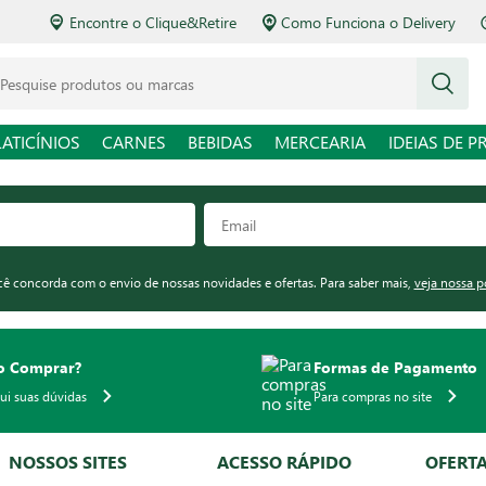
Encontre o Clique&Retire
Como Funciona o Delivery
squise produtos ou marcas
LATICÍNIOS
CARNES
BEBIDAS
MERCEARIA
IDEIAS DE P
ocê concorda com o envio de nossas novidades e ofertas. Para saber mais,
veja nossa p
 Comprar?
Formas de Pagamento
qui suas dúvidas
Para compras no site
NOSSOS SITES
ACESSO RÁPIDO
OFERT