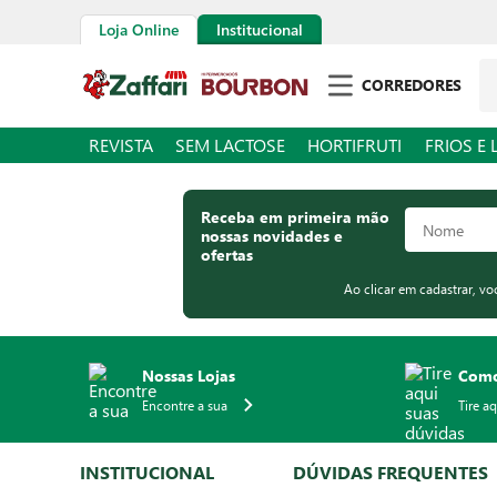
Loja Online
Institucional
Pe
CORREDORES
REVISTA
SEM LACTOSE
HORTIFRUTI
FRIOS E 
Receba em primeira mão
nossas novidades e
ofertas
Ao clicar em cadastrar, v
Nossas Lojas
Como
Encontre a sua
Tire a
INSTITUCIONAL
DÚVIDAS FREQUENTES