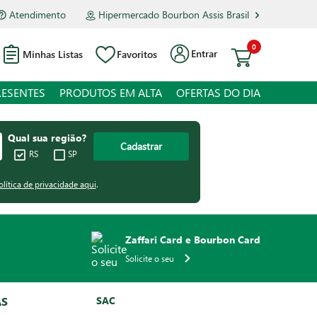
Atendimento
Hipermercado Bourbon Assis Brasil
0
Entrar
Minhas Listas
Favoritos
RESENTES
PRODUTOS EM ALTA
OFERTAS DO DIA
Qual sua região?
Cadastrar
RS
SP
olítica de privacidade aqui
.
Zaffari Card e Bourbon Card
Solicite o seu
AS
SAC