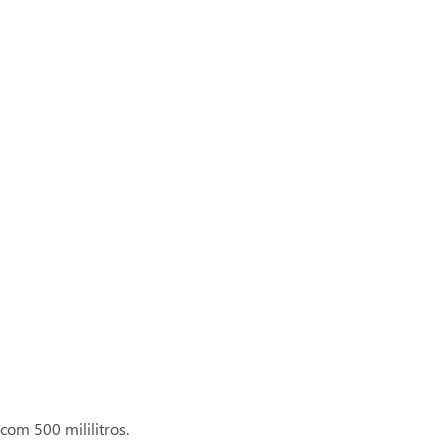
Compre com o
Ver mais produtos
Maguary
om 500 mililitros.