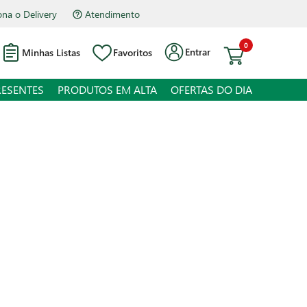
na o Delivery
Atendimento
0
Entrar
Minhas Listas
Favoritos
RESENTES
PRODUTOS EM ALTA
OFERTAS DO DIA
ado de Manga Maguary 500ml
juros
o