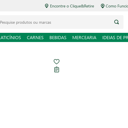
Encontre o Clique&Retire
Como Funcio
LATICÍNIOS
CARNES
BEBIDAS
MERCEARIA
IDEIAS DE P
Suco Concentr
Carregando avaliações...
R$ 8,90
R$ 17,80 / L
Em até
1
x de
R$ 8,90
sem 
Ver opções de pagament