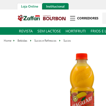
Loja Online
Institucional
CORREDORES
REVISTA
SEM LACTOSE
HORTIFRUTI
FRIOS E 
Bebidas
Sucos e Refrescos
Sucos