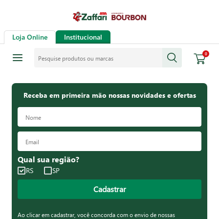
Loja Online
Institucional
Pesquise produtos ou marcas
0
Receba em primeira mão nossas novidades e ofertas
Qual sua região?
RS
SP
Cadastrar
Ao clicar em cadastrar, você concorda com o envio de nossas