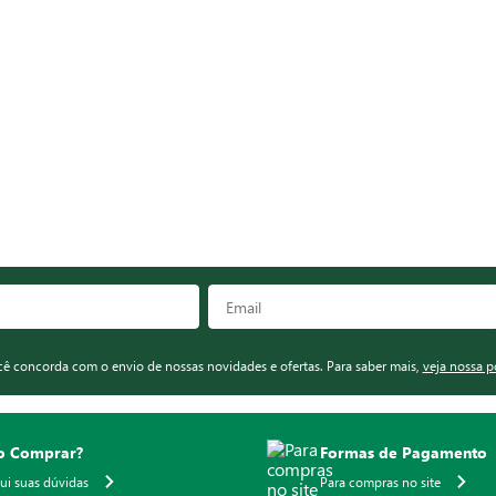
ocê concorda com o envio de nossas novidades e ofertas. Para saber mais,
veja nossa p
 Comprar?
Formas de Pagamento
qui suas dúvidas
Para compras no site