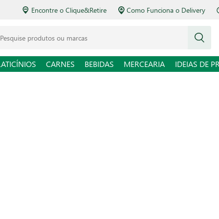
Encontre o Clique&Retire
Como Funciona o Delivery
squise produtos ou marcas
LATICÍNIOS
CARNES
BEBIDAS
MERCEARIA
IDEIAS DE P