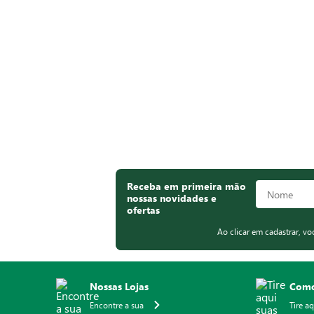
Receba em primeira mão
nossas novidades e
ofertas
Ao clicar em cadastrar, v
Nossas Lojas
Como
Encontre a sua
Tire a