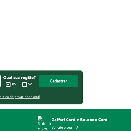
Qual sua região?
Cadastrar
RS
SP
olítica de privacidade aqui
.
Zaffari Card e Bourbon Card
Solicite o seu