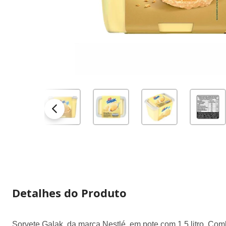
Detalhes do Produto
Sorvete Galak, da marca Nestlé, em pote com 1,5 litro. C