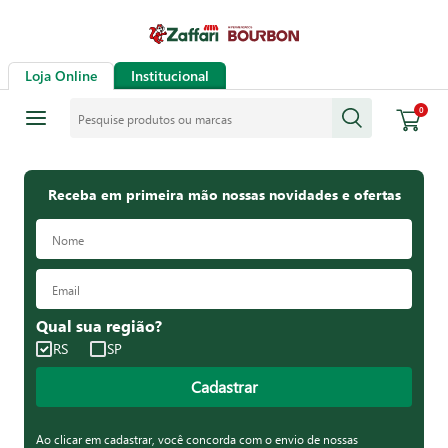
Loja Online
Institucional
Pesquise produtos ou marcas
0
Receba em primeira mão nossas novidades e ofertas
Qual sua região?
RS
SP
Cadastrar
Ao clicar em cadastrar, você concorda com o envio de nossas