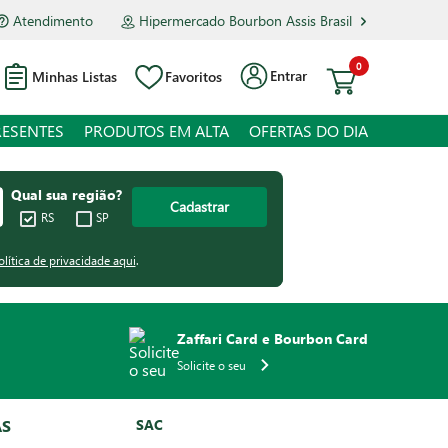
Atendimento
Hipermercado Bourbon Assis Brasil
0
Entrar
Minhas Listas
Favoritos
RESENTES
PRODUTOS EM ALTA
OFERTAS DO DIA
Qual sua região?
Cadastrar
RS
SP
olítica de privacidade aqui
.
Zaffari Card e Bourbon Card
Solicite o seu
AS
SAC