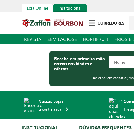
Loja Online
Institucional
Pe
CORREDORES
REVISTA
SEM LACTOSE
HORTIFRUTI
FRIOS E 
Receba em primeira mão
nossas novidades e
ofertas
Ao clicar em cadastrar, v
Nossas Lojas
Como
Encontre a sua
Tire a
INSTITUCIONAL
DÚVIDAS FREQUENTES