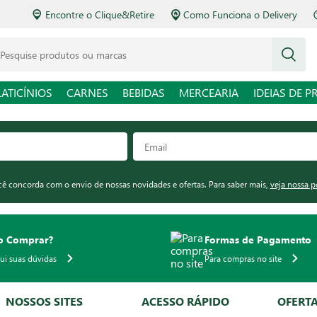
Encontre o Clique&Retire
Como Funciona o Delivery
squise produtos ou marcas
LATICÍNIOS
CARNES
BEBIDAS
MERCEARIA
IDEIAS DE P
ocê concorda com o envio de nossas novidades e ofertas. Para saber mais,
veja nossa p
 Comprar?
Formas de Pagamento
qui suas dúvidas
Para compras no site
NOSSOS SITES
ACESSO RÁPIDO
OFERT