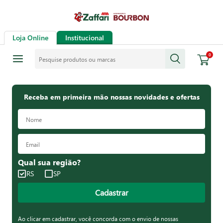
Loja Online
Institucional
Pesquise produtos ou marcas
0
Receba em primeira mão nossas novidades e ofertas
Qual sua região?
RS
SP
Cadastrar
Ao clicar em cadastrar, você concorda com o envio de nossas