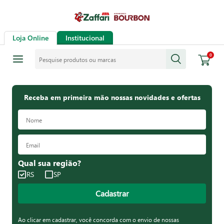
Loja Online
Institucional
Pesquise produtos ou marcas
0
Receba em primeira mão nossas novidades e ofertas
Qual sua região?
RS
SP
Cadastrar
Ao clicar em cadastrar, você concorda com o envio de nossas