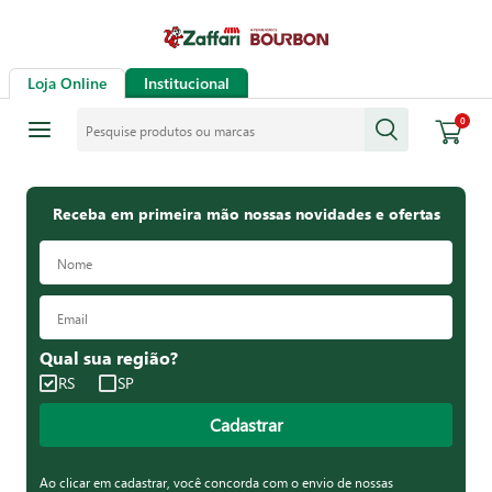
Loja Online
Institucional
Pesquise produtos ou marcas
0
Receba em primeira mão nossas novidades e ofertas
Qual sua região?
RS
SP
Cadastrar
Ao clicar em cadastrar, você concorda com o envio de nossas