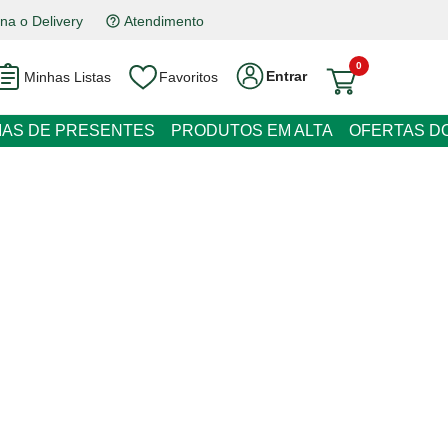
a o Delivery
Atendimento
0
Entrar
Minhas Listas
Favoritos
EIAS DE PRESENTES
PRODUTOS EM ALTA
OFERTAS DO
overdes de Coentro Maya Isla
juros