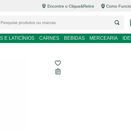
Encontre o Clique&Retire
Como Funcion
S E LATICÍNIOS
CARNES
BEBIDAS
MERCEARIA
ID
Sementes Micr
3g
Carregando avaliações...
R$ 3,49
R$ 3,49 / un
Em até
1
x de
R$ 3,49
sem 