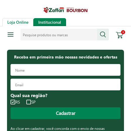
Loja Online
Institucional
Pesquise produtos ou marcas
0
Receba em primeira mão nossas novidades e ofertas
Qual sua região?
RS
SP
Cadastrar
Ao clicar em cadastrar, você concorda com o envio de nossas