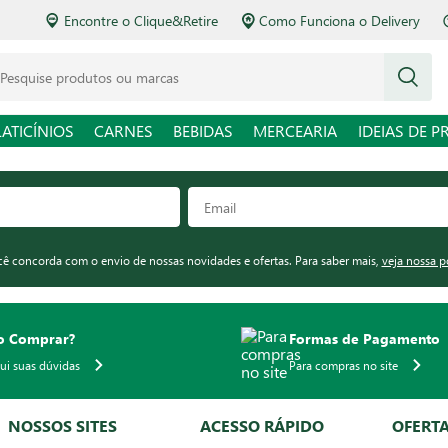
Encontre o Clique&Retire
Como Funciona o Delivery
squise produtos ou marcas
LATICÍNIOS
CARNES
BEBIDAS
MERCEARIA
IDEIAS DE P
ocê concorda com o envio de nossas novidades e ofertas. Para saber mais,
veja nossa p
 Comprar?
Formas de Pagamento
qui suas dúvidas
Para compras no site
NOSSOS SITES
ACESSO RÁPIDO
OFERT