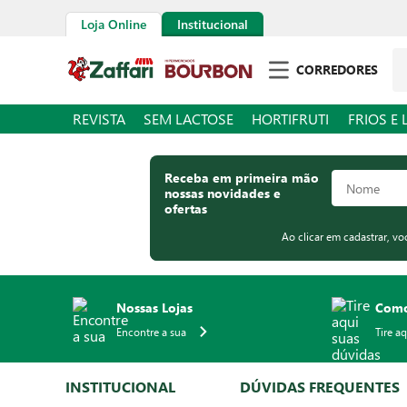
Loja Online
Institucional
Pe
CORREDORES
REVISTA
SEM LACTOSE
HORTIFRUTI
FRIOS E 
Receba em primeira mão
nossas novidades e
ofertas
Ao clicar em cadastrar, v
Nossas Lojas
Como
Encontre a sua
Tire a
INSTITUCIONAL
DÚVIDAS FREQUENTES