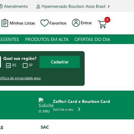
Atendimento
Hipermercado Bourbon Assis Brasil
0
Entrar
Minhas Listas
Favoritos
RESENTES
PRODUTOS EM ALTA
OFERTAS DO DIA
Qual sua região?
Cadastrar
RS
SP
olítica de privacidade aqui
.
Zaffari Card e Bourbon Card
Solicite o seu
AS
SAC