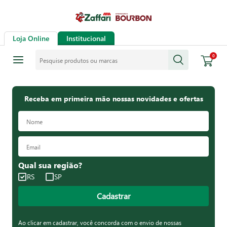
Loja Online
Institucional
Pesquise produtos ou marcas
0
Receba em primeira mão nossas novidades e ofertas
Qual sua região?
RS
SP
Cadastrar
Ao clicar em cadastrar, você concorda com o envio de nossas