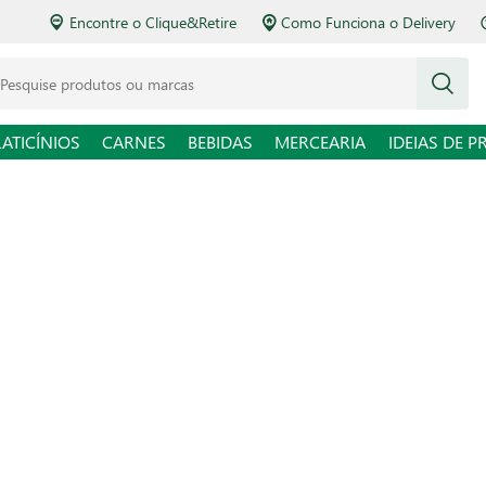
Encontre o Clique&Retire
Como Funciona o Delivery
squise produtos ou marcas
LATICÍNIOS
CARNES
BEBIDAS
MERCEARIA
IDEIAS DE P