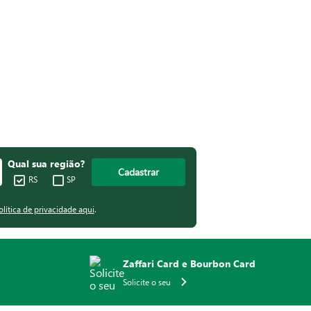
Qual sua região?
Cadastrar
RS
SP
olítica de privacidade aqui
.
Zaffari Card e Bourbon Card
Solicite o seu