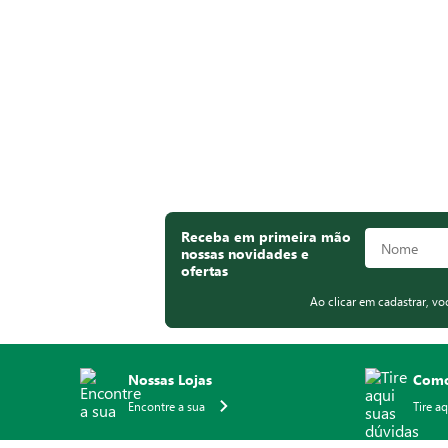
Receba em primeira mão
nossas novidades e
ofertas
Ao clicar em cadastrar, v
Nossas Lojas
Como
Encontre a sua
Tire a