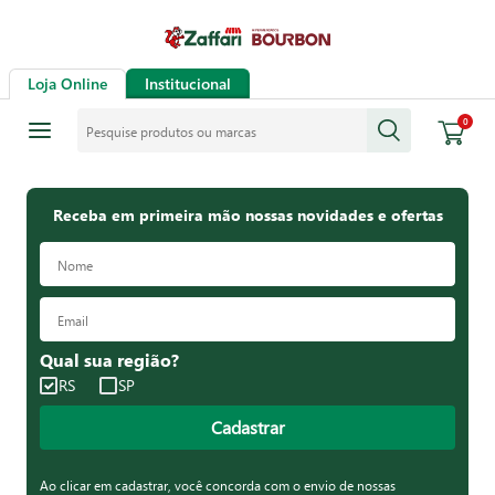
Loja Online
Institucional
Pesquise produtos ou marcas
0
Receba em primeira mão nossas novidades e ofertas
Qual sua região?
RS
SP
Cadastrar
Ao clicar em cadastrar, você concorda com o envio de nossas