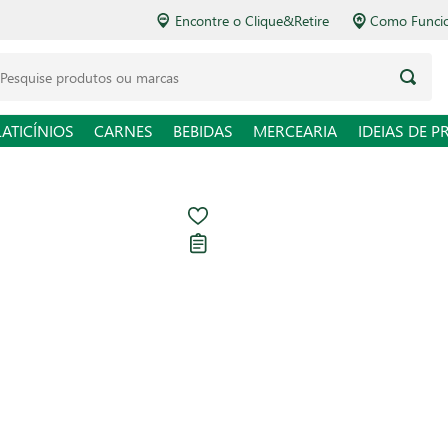
Encontre o Clique&Retire
Como Funciona o Delivery
squise produtos ou marcas
LATICÍNIOS
CARNES
BEBIDAS
MERCEARIA
IDEIAS DE P