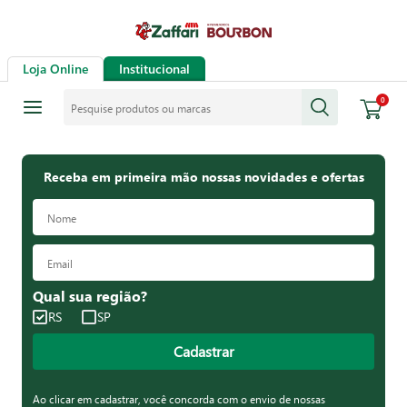
Loja Online
Institucional
Pesquise produtos ou marcas
0
Receba em primeira mão nossas novidades e ofertas
Qual sua região?
RS
SP
Cadastrar
Ao clicar em cadastrar, você concorda com o envio de nossas