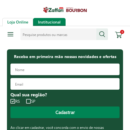
Loja Online
Institucional
Pesquise produtos ou marcas
0
Receba em primeira mão nossas novidades e ofertas
Qual sua região?
RS
SP
Cadastrar
Ao clicar em cadastrar, você concorda com o envio de nossas