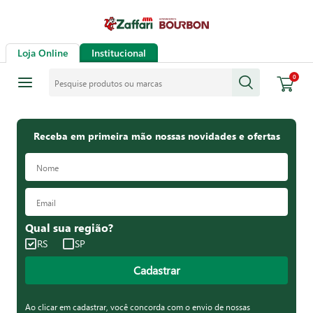
Loja Online
Institucional
Pesquise produtos ou marcas
0
Receba em primeira mão nossas novidades e ofertas
Qual sua região?
RS
SP
Cadastrar
Ao clicar em cadastrar, você concorda com o envio de nossas