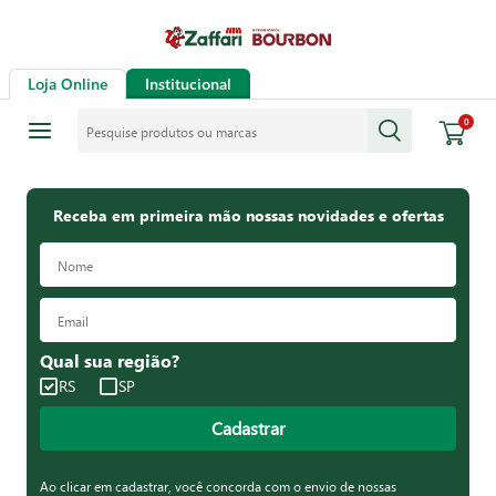
Loja Online
Institucional
Pesquise produtos ou marcas
0
Receba em primeira mão nossas novidades e ofertas
Qual sua região?
RS
SP
Cadastrar
Ao clicar em cadastrar, você concorda com o envio de nossas