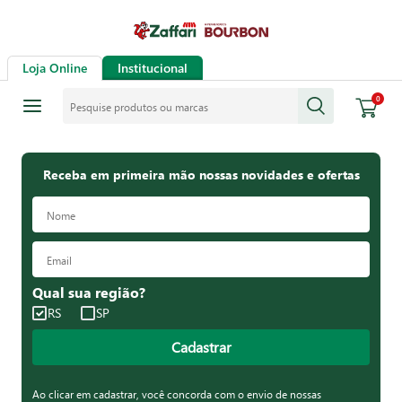
Loja Online
Institucional
Pesquise produtos ou marcas
0
Receba em primeira mão nossas novidades e ofertas
Qual sua região?
RS
SP
Cadastrar
Ao clicar em cadastrar, você concorda com o envio de nossas