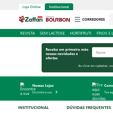
Loja Online
Institucional
Pe
CORREDORES
REVISTA
SEM LACTOSE
HORTIFRUTI
FRIOS E 
Receba em primeira mão
nossas novidades e
ofertas
Ao clicar em cadastrar, v
Nossas Lojas
Como
Encontre a sua
Tire a
INSTITUCIONAL
DÚVIDAS FREQUENTES