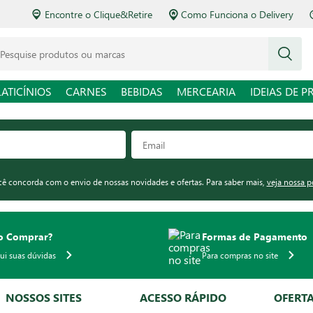
Encontre o Clique&Retire
Como Funciona o Delivery
squise produtos ou marcas
LATICÍNIOS
CARNES
BEBIDAS
MERCEARIA
IDEIAS DE P
ocê concorda com o envio de nossas novidades e ofertas. Para saber mais,
veja nossa p
 Comprar?
Formas de Pagamento
qui suas dúvidas
Para compras no site
NOSSOS SITES
ACESSO RÁPIDO
OFERT