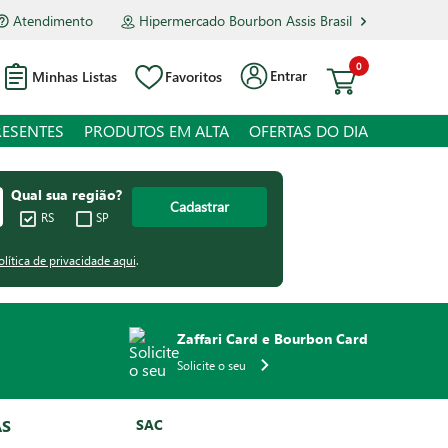
Atendimento
Hipermercado Bourbon Assis Brasil
0
Entrar
Minhas Listas
Favoritos
RESENTES
PRODUTOS EM ALTA
OFERTAS DO DIA
Qual sua região?
Cadastrar
RS
SP
olítica de privacidade aqui
.
Zaffari Card e Bourbon Card
Solicite o seu
AS
SAC