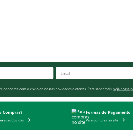
ocê concorda com o envio de nossas novidades e ofertas. Para saber mais,
veja nossa p
 Comprar?
Formas de Pagamento
qui suas dúvidas
Para compras no site