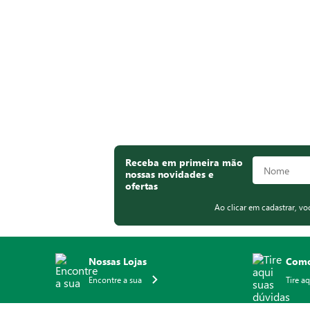
Receba em primeira mão
nossas novidades e
ofertas
Ao clicar em cadastrar, v
Nossas Lojas
Como
Encontre a sua
Tire a