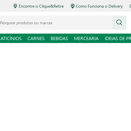
Encontre o Clique&Retire
Como Funciona o Delivery
squise produtos ou marcas
LATICÍNIOS
CARNES
BEBIDAS
MERCEARIA
IDEIAS DE P