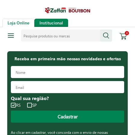
Loja Online
Institucional
Pesquise produtos ou marcas
0
Receba em primeira mão nossas novidades e ofertas
Qual sua região?
RS
SP
Cadastrar
Ao clicar em cadastrar, você concorda com o envio de nossas