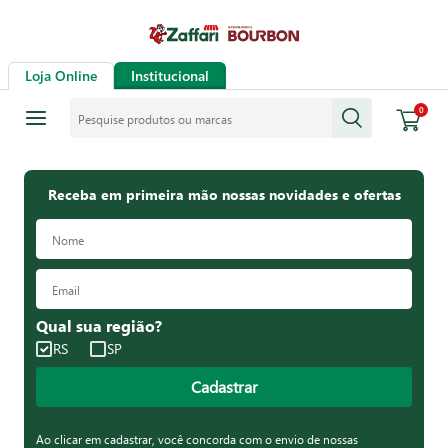
Loja Online
Institucional
Pesquise produtos ou marcas
0
Receba em primeira mão nossas novidades e ofertas
Qual sua região?
RS
SP
Cadastrar
Ao clicar em cadastrar, você concorda com o envio de nossas