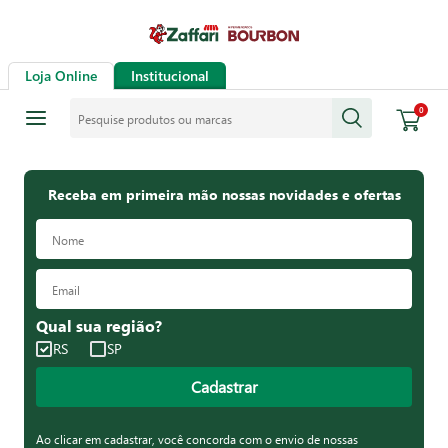
Loja Online
Institucional
Pesquise produtos ou marcas
0
Receba em primeira mão nossas novidades e ofertas
Qual sua região?
RS
SP
Cadastrar
Ao clicar em cadastrar, você concorda com o envio de nossas