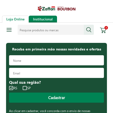
Loja Online
Institucional
Pesquise produtos ou marcas
0
Receba em primeira mão nossas novidades e ofertas
Qual sua região?
RS
SP
Cadastrar
Ao clicar em cadastrar, você concorda com o envio de nossas