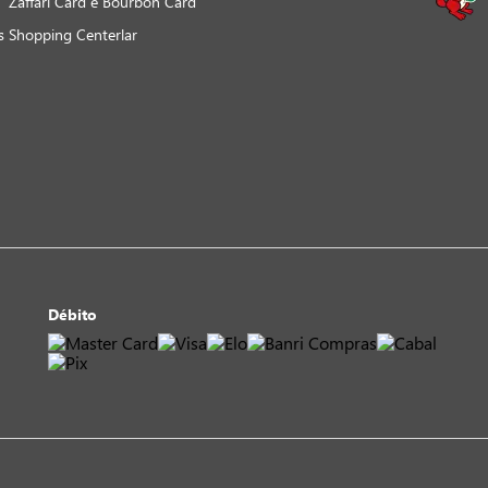
Zaffari Card e Bourbon Card
s
Shopping Centerlar
Débito