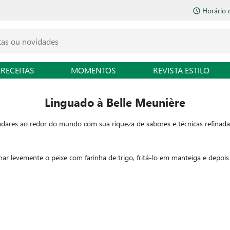
Horário 
RECEITAS
MOMENTOS
REVISTA ESTILO
Linguado à Belle Meunière
ladares ao redor do mundo com sua riqueza de sabores e técnicas refina
ar levemente o peixe com farinha de trigo, fritá-lo em manteiga e depois
ada por fora, enquanto mantêm sua delicadeza interna. O molho para serv
dicional de complexidade e frescor.
 e entregue-se a esse deleite, que com certeza vai encantar aos amantes 