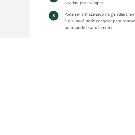
cozidas, por exemplo.
Pode ser armazenado na geladeira, e
1 dia. Você pode congelar para consum
prato pode ficar diferente.
 da receita? Veja mais em nossas redes sociais:
: