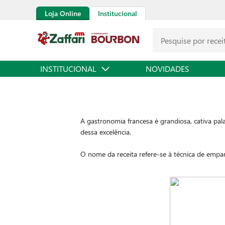
Loja Online
Institucional
INSTITUCIONAL
NOVIDADES
A gastronomia francesa é grandiosa, cativa pa
dessa excelência.
O nome da receita refere-se à técnica de empan
confere aos filés uma textura crocante e dour
siciliano e alcaparras, acrescenta uma camada a
Celebre a elegância da gastronomia francófona