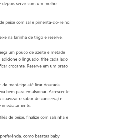
a e depois servir com um molho
de peixe com sal e pimenta-do-reino.
xe na farinha de trigo e reserve.
ueça um pouco de azeite e metade
adicione o linguado, frite cada lado
ficar crocante. Reserve em um prato
e da manteiga até ficar dourada,
mexa bem para emulsionar. Acrescente
ra suavizar o sabor de conserva) e
ue imediatamente.
ilés de peixe, finalize com salsinha e
referência, como batatas baby