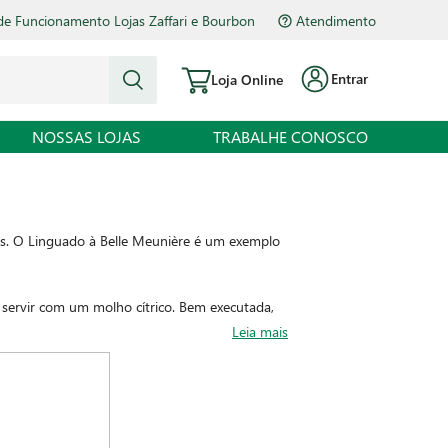
de Funcionamento Lojas Zaffari e Bourbon
Atendimento
Entrar
Loja Online
NOSSAS LOJAS
TRABALHE CONOSCO
das. O Linguado à Belle Meunière é um exemplo
 servir com um molho cítrico. Bem executada,
ir, também feito na manteiga com limão-
Leia mais
da boa mesa.