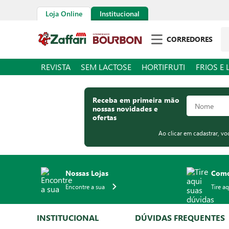
Loja Online
Institucional
Pe
CORREDORES
REVISTA
SEM LACTOSE
HORTIFRUTI
FRIOS E 
Receba em primeira mão
nossas novidades e
ofertas
Ao clicar em cadastrar, v
Nossas Lojas
Como
Encontre a sua
Tire a
INSTITUCIONAL
DÚVIDAS FREQUENTES