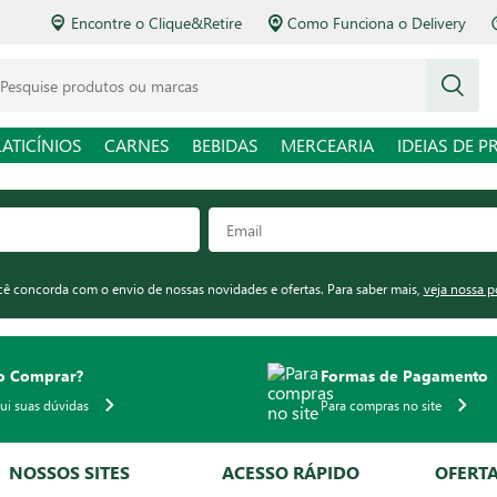
Encontre o Clique&Retire
Como Funciona o Delivery
squise produtos ou marcas
LATICÍNIOS
CARNES
BEBIDAS
MERCEARIA
IDEIAS DE P
ocê concorda com o envio de nossas novidades e ofertas. Para saber mais,
veja nossa p
 Comprar?
Formas de Pagamento
qui suas dúvidas
Para compras no site
NOSSOS SITES
ACESSO RÁPIDO
OFERT