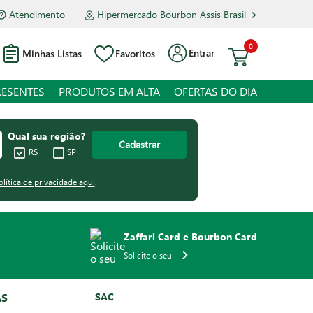
Atendimento
Hipermercado Bourbon Assis Brasil
0
Entrar
Minhas Listas
Favoritos
RESENTES
PRODUTOS EM ALTA
OFERTAS DO DIA
Qual sua região?
Cadastrar
RS
SP
olítica de privacidade aqui
.
Zaffari Card e Bourbon Card
Solicite o seu
AS
SAC