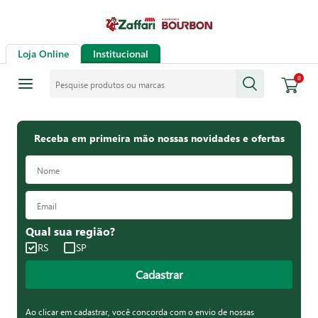
Loja Online
Institucional
Pesquise produtos ou marcas
0
Receba em primeira mão nossas novidades e ofertas
Qual sua região?
RS
SP
Cadastrar
Ao clicar em cadastrar, você concorda com o envio de nossas