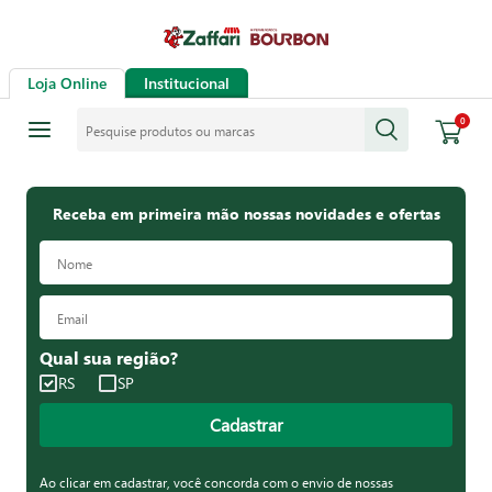
Loja Online
Institucional
Pesquise produtos ou marcas
0
Receba em primeira mão nossas novidades e ofertas
Qual sua região?
RS
SP
Cadastrar
Ao clicar em cadastrar, você concorda com o envio de nossas