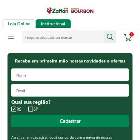
Loja Online
Institucional
Pesquise produtos ou marcas
0
Receba em primeira mão nossas novidades e ofertas
Qual sua região?
RS
SP
Cadastrar
Ao clicar em cadastrar, você concorda com o envio de nossas