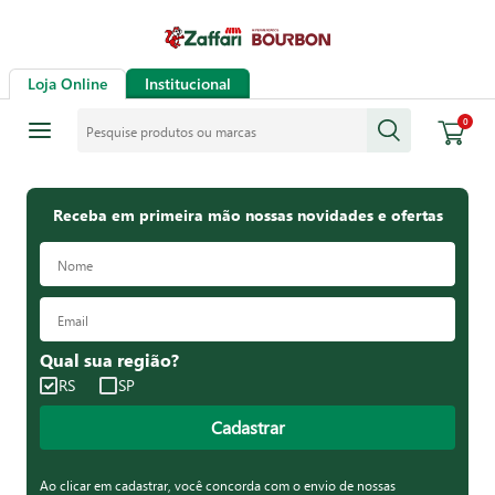
Loja Online
Institucional
Pesquise produtos ou marcas
0
Receba em primeira mão nossas novidades e ofertas
Qual sua região?
RS
SP
Cadastrar
Ao clicar em cadastrar, você concorda com o envio de nossas