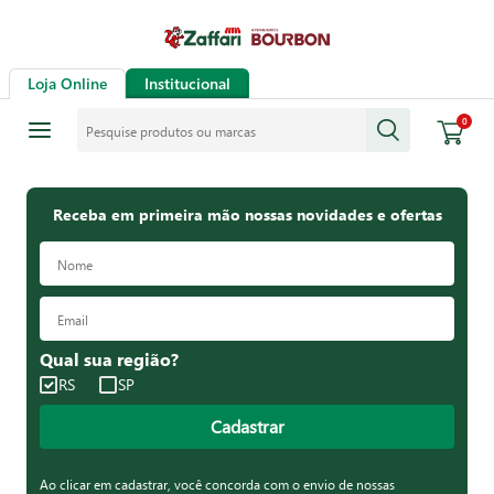
Loja Online
Institucional
Pesquise produtos ou marcas
0
Receba em primeira mão nossas novidades e ofertas
Qual sua região?
RS
SP
Cadastrar
Ao clicar em cadastrar, você concorda com o envio de nossas