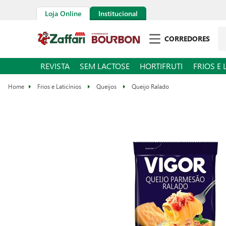
Loja Online
Institucional
CORREDORES
REVISTA
SEM LACTOSE
HORTIFRUTI
FRIOS E 
Frios e Laticínios
Queijos
Queijo Ralado