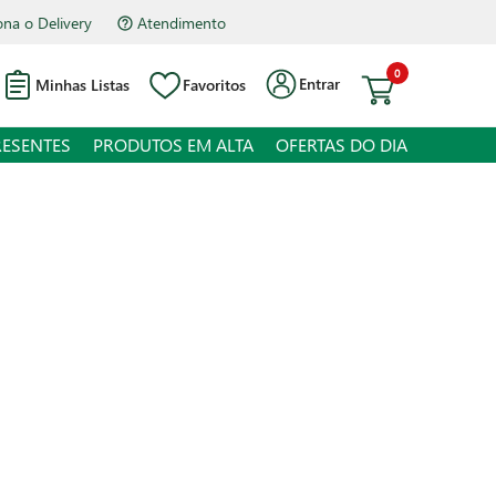
na o Delivery
Atendimento
0
Entrar
Minhas Listas
Favoritos
RESENTES
PRODUTOS EM ALTA
OFERTAS DO DIA
ão Ralado Vigor 50g