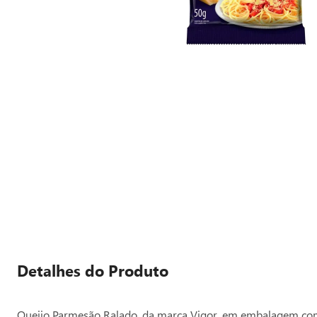
Detalhes do Produto
Queijo Parmesão Ralado, da marca Vigor, em embalagem com 5