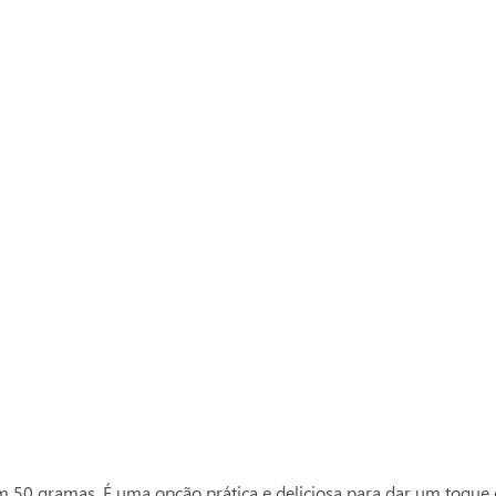
Compre com o
Ver mais produtos
Vigor
0 gramas. É uma opção prática e deliciosa para dar um toque esp