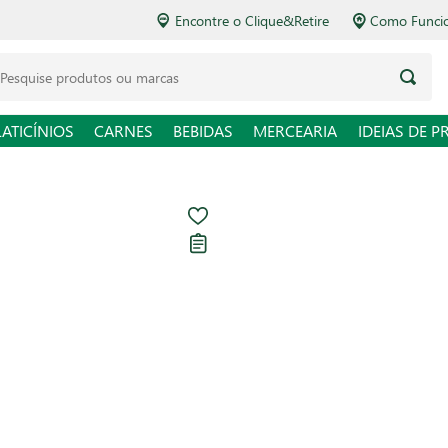
Encontre o Clique&Retire
Como Funcio
LATICÍNIOS
CARNES
BEBIDAS
MERCEARIA
IDEIAS DE P
Queijo Parmes
Carregando avaliações...
R$ 2,68
R$ 53,60 / kg