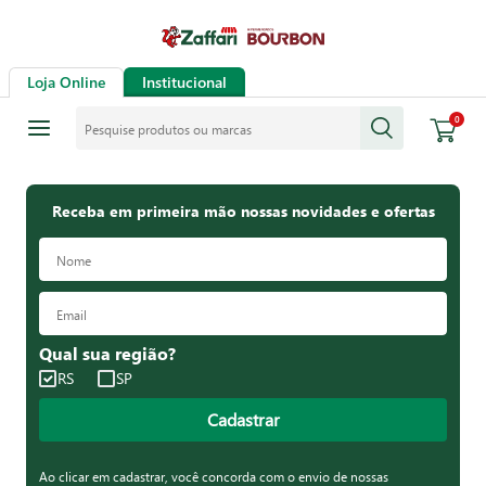
Loja Online
Institucional
Pesquise produtos ou marcas
0
Receba em primeira mão nossas novidades e ofertas
Qual sua região?
RS
SP
Cadastrar
Ao clicar em cadastrar, você concorda com o envio de nossas