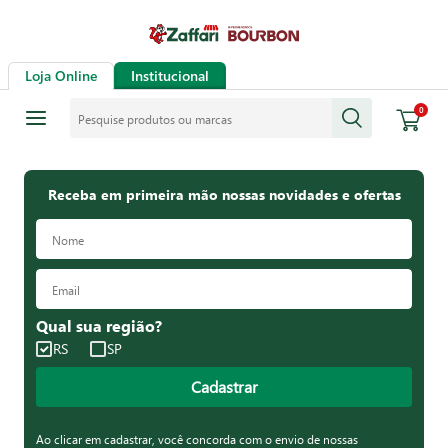
Loja Online
Institucional
Pesquise produtos ou marcas
0
Receba em primeira mão nossas novidades e ofertas
Qual sua região?
RS
SP
Cadastrar
Ao clicar em cadastrar, você concorda com o envio de nossas