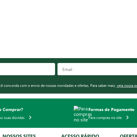
ocê concorda com o envio de nossas novidades e ofertas. Para saber mais,
veja nossa p
 Comprar?
Formas de Pagamento
qui suas dúvidas
Para compras no site
NOSSOS SITES
ACESSO RÁPIDO
OFERT