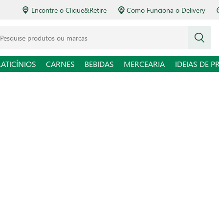
Encontre o Clique&Retire
Como Funciona o Delivery
squise produtos ou marcas
LATICÍNIOS
CARNES
BEBIDAS
MERCEARIA
IDEIAS DE P