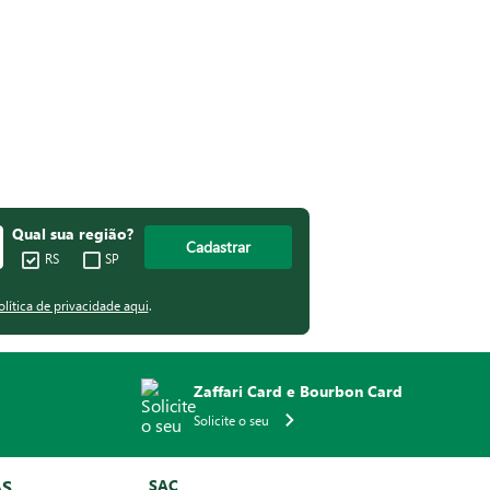
Qual sua região?
Cadastrar
RS
SP
olítica de privacidade aqui
.
Zaffari Card e Bourbon Card
Solicite o seu
AS
SAC