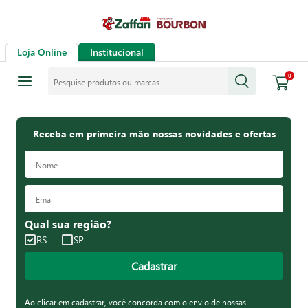
Loja Online
Institucional
Pesquise produtos ou marcas
0
Receba em primeira mão nossas novidades e ofertas
Qual sua região?
RS
SP
Cadastrar
Ao clicar em cadastrar, você concorda com o envio de nossas