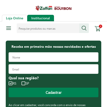
Loja Online
Institucional
Pesquise produtos ou marcas
0
Receba em primeira mão nossas novidades e ofertas
Qual sua região?
RS
SP
Cadastrar
Ao clicar em cadastrar, você concorda com o envio de nossas