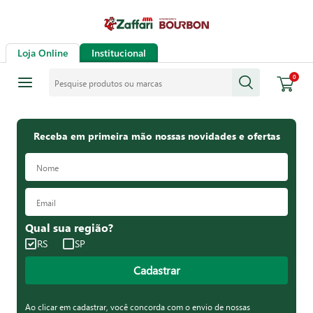
Loja Online
Institucional
Pesquise produtos ou marcas
0
Receba em primeira mão nossas novidades e ofertas
Qual sua região?
RS
SP
Cadastrar
Ao clicar em cadastrar, você concorda com o envio de nossas