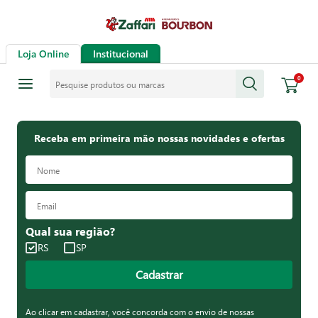
Loja Online
Institucional
Pesquise produtos ou marcas
0
Receba em primeira mão nossas novidades e ofertas
Qual sua região?
RS
SP
Cadastrar
Ao clicar em cadastrar, você concorda com o envio de nossas